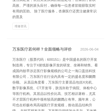
高效、严谨的派头应付，确保每一位患者皆能获取实时
有用的匡助。 除了医疗服务，杏康医疗还贯注健康常识
的普及
维修资讯
万东医疗若何样？全面领略与评价
2026-06-04
万东医疗（股票代码：600151）是中国盛名的医疗开发
制造商，专注于X射线影像开发的研发、坐褥和销售。看
成国内较早涉足医疗影像规模的公司之一海口盖括科技
有限公司，万东医疗在行业内具有一定的盛名度和阛阓
份额。 从居品角度看，万东医疗主要居品包括X光机、
数字影像系统、CT开发等，肤浅诈欺于病院、体检中心
等医疗机构。其居品以性价比高、技艺相识著称，尤其
不才层医疗机构中领有较高的阛阓占有率。频年来，公
司也在积极布局高端医疗开发规模，推动居品结构升
级。 在技艺研发方面，万东医疗捏续加大干与，不休推