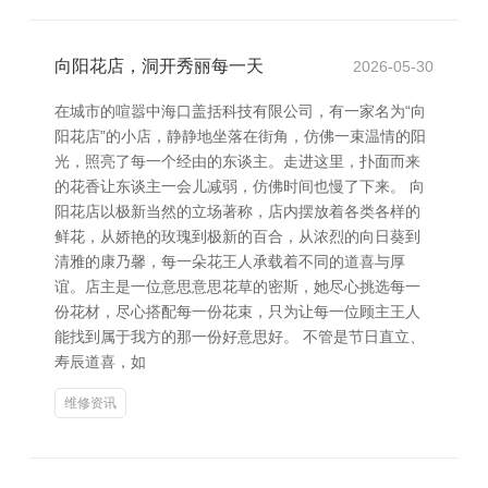
向阳花店，洞开秀丽每一天
2026-05-30
在城市的喧嚣中海口盖括科技有限公司，有一家名为“向
阳花店”的小店，静静地坐落在街角，仿佛一束温情的阳
光，照亮了每一个经由的东谈主。走进这里，扑面而来
的花香让东谈主一会儿减弱，仿佛时间也慢了下来。 向
阳花店以极新当然的立场著称，店内摆放着各类各样的
鲜花，从娇艳的玫瑰到极新的百合，从浓烈的向日葵到
清雅的康乃馨，每一朵花王人承载着不同的道喜与厚
谊。店主是一位意思意思花草的密斯，她尽心挑选每一
份花材，尽心搭配每一份花束，只为让每一位顾主王人
能找到属于我方的那一份好意思好。 不管是节日直立、
寿辰道喜，如
维修资讯