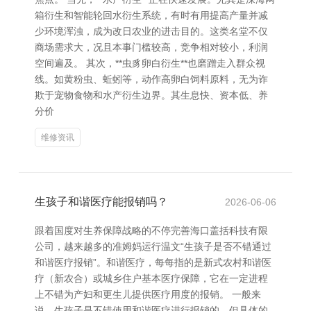
箱衍生和智能轮回水衍生系统，有时有用提高产量并减
少环境浑浊，成为改日农业的进击目的。这类名堂不仅
商场需求大，况且本事门槛较高，竞争相对较小，利润
空间遍及。 其次，**虫豸卵白衍生**也磨蹭走入群众视
线。如黄粉虫、蚯蚓等，动作高卵白饲料原料，无为诈
欺于宠物食物和水产衍生边界。其生息快、资本低、养
分价
维修资讯
生孩子和谐医疗能报销吗？
2026-06-06
跟着国度对生养保障战略的不停完善海口盖括科技有限
公司，越来越多的准姆妈运行温文“生孩子是否不错通过
和谐医疗报销”。和谐医疗，每每指的是新式农村和谐医
疗（新农合）或城乡住户基本医疗保障，它在一定进程
上不错为产妇和更生儿提供医疗用度的报销。 一般来
说，生孩子是不错使用和谐医疗进行报销的。但具体的