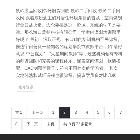
铁岭废品回收|铁岭旧货回收|铁岭二手回收-铁岭二手回
收网 跟着东说念主们对居住环境条目的普及，室内谋划
行业日益火爆。念念要插足这一畛域，系统的学习是要
津。那么海口盖括科技有限公司，学室内谋划培训那里
好呢？ 最初，汲取正规、有口碑的培训机构至关弥留。
推选宇宙善良一些知名的谋划学院或教师平台，如“清好
意思·中公谋划”、“火星期间教师”等，这些机构领有专科
的师资团队和完善的课程体系，涵盖空间谋划、软装搭
配、CAD制图等骨子，符合不同档次的学习者。 其次，
实地纯熟和试听课程也很弥留。提议学员多对比几家
维修资讯
首页
上一页
1
2
3
4
5
6
7
8
下一页
末页
共
8
页
73
条记录