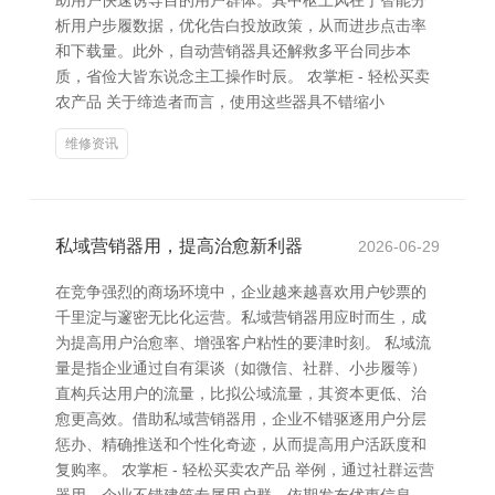
助用户快速诱导目的用户群体。其中枢上风在于智能分
析用户步履数据，优化告白投放政策，从而进步点击率
和下载量。此外，自动营销器具还解救多平台同步本
质，省俭大皆东说念主工操作时辰。 农掌柜 - 轻松买卖
农产品 关于缔造者而言，使用这些器具不错缩小
维修资讯
私域营销器用，提高治愈新利器
2026-06-29
在竞争强烈的商场环境中，企业越来越喜欢用户钞票的
千里淀与邃密无比化运营。私域营销器用应时而生，成
为提高用户治愈率、增强客户粘性的要津时刻。 私域流
量是指企业通过自有渠谈（如微信、社群、小步履等）
直构兵达用户的流量，比拟公域流量，其资本更低、治
愈更高效。借助私域营销器用，企业不错驱逐用户分层
惩办、精确推送和个性化奇迹，从而提高用户活跃度和
复购率。 农掌柜 - 轻松买卖农产品 举例，通过社群运营