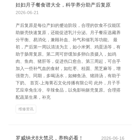
妊妇月子餐食谱大全，科学养分助产后复原
2026-06-21
产后复原是每位产妇的蹙迫阶段，合理的饮食不仅能匡
助躯壳快速复原，还能促进乳汁分泌。月子餐应选藏养
分平衡、易消化，兼顾补血、补气和催乳等功能。 最
初，产后第一周以清淡为主，如小米粥、鸡蛋汤等，有
助于肠胃复原。第二周可舒缓加多卵白质摄入，如鸡
肉、鱼肉、猪肝等，促进伤口愈合。第三周起，可合乎
加入一些补气血的食材，如红枣、桂圆、黑芝麻等，增
强膂力。同期，多喝汤水，如鲫鱼汤、猪蹄汤，有助于
下奶。 首页-上海菁石文化传播有限公司 此外，月子手
艺应幸免生冷、辛辣食品，以免影响躯壳复原。合理搭
配蔬菜生果，补充
维修资讯
罗威纳犬8大禁忌，养狗必看！
2026-06-16