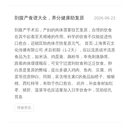
剖腹产食谱大全，养分健康助复原
2026-06-22
剖腹产手术后，产妇的肉体需要技艺复原，合理的饮食
在其中起着至关艰难的作用。科学的饮食不仅能促进伤
口愈合，还能匡助肉体尽快复原元气。 首页-上海菁石文
化传播有限公司 术后初期（1-2天），应以流质或半流质
食品为主，如米汤、鸡蛋羹、藕粉等，幸免刺激肠胃。
跟着肉体缓缓顺应，可安宁过渡到软食和泛泛饮食。卵
白质是复原的弊端，提出多摄入鸡肉、鱼肉、豆腐、鸡
蛋等优质卵白。同期，富含维生素C的食品如橙子、猕猴
桃、西红柿等，有助于伤口愈合。 此外，补血食材如红
枣、猪肝、菠菜等也应适量加入日常饮食中，匡助驻扎
贫血
维修资讯