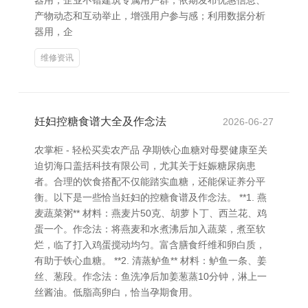
器用，企业不错建筑专属用户群，依期发布优惠信息、
产物动态和互动举止，增强用户参与感；利用数据分析
器用，企
维修资讯
妊妇控糖食谱大全及作念法
2026-06-27
农掌柜 - 轻松买卖农产品 孕期铁心血糖对母婴健康至关
迫切海口盖括科技有限公司，尤其关于妊娠糖尿病患
者。合理的饮食搭配不仅能踏实血糖，还能保证养分平
衡。以下是一些恰当妊妇的控糖食谱及作念法。 **1. 燕
麦蔬菜粥** 材料：燕麦片50克、胡萝卜丁、西兰花、鸡
蛋一个。作念法：将燕麦和水煮沸后加入蔬菜，煮至软
烂，临了打入鸡蛋搅动均匀。富含膳食纤维和卵白质，
有助于铁心血糖。 **2. 清蒸鲈鱼** 材料：鲈鱼一条、姜
丝、葱段。作念法：鱼洗净后加姜葱蒸10分钟，淋上一
丝酱油。低脂高卵白，恰当孕期食用。