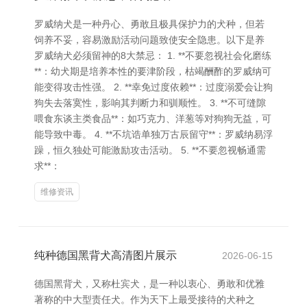
罗威纳犬是一种丹心、勇敢且极具保护力的犬种，但若
饲养不妥，容易激励活动问题致使安全隐患。以下是养
罗威纳犬必须留神的8大禁忌： 1. **不要忽视社会化磨练
**：幼犬期是培养本性的要津阶段，枯竭酬酢的罗威纳可
能变得攻击性强。 2. **幸免过度依赖**：过度溺爱会让狗
狗失去落寞性，影响其判断力和驯顺性。 3. **不可缝隙
喂食东谈主类食品**：如巧克力、洋葱等对狗狗无益，可
能导致中毒。 4. **不坑诰单独万古辰留守**：罗威纳易浮
躁，恒久独处可能激励攻击活动。 5. **不要忽视畅通需
求**：
维修资讯
纯种德国黑背犬高清图片展示
2026-06-15
德国黑背犬，又称杜宾犬，是一种以衷心、勇敢和优雅
著称的中大型责任犬。作为天下上最受接待的犬种之