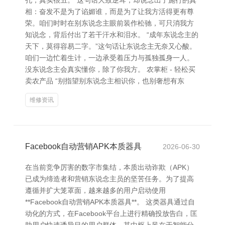
孔，真实很丑。”这句话大致逆耳，却说念出了施行的真
相：奋发不是为了谄媚谁，而是为了让我方活得更有尊
荣。咱们时时在别东说念主眼前装作松驰，可只消我方
知说念，背后付出了若干汗水和泪水。 “成年东说念主的
天下，莫得容易二字。”这句话让东说念主无奈又心酸。
咱们一边忙着生计，一边承受着压力与孤独孤身一人。
没东说念主会真实懂你，除了你我方。 农掌柜 - 轻松买
卖农产品 “别指望别东说念主相识你，也别奢想有东
维修资讯
Facebook自动营销APK本质器具
2026-06-30
在当前竞争厉害的数字市集结，本质出动诈欺（APK）
已成为缔造者和营销东说念主员的坚苦任务。为了提高
遵循并扩大笼罩面，越来越多的用户启动使用
**Facebook自动营销APK本质器具**。 这类器具通过自
动化的方式，在Facebook平台上进行精确投放告白，匡