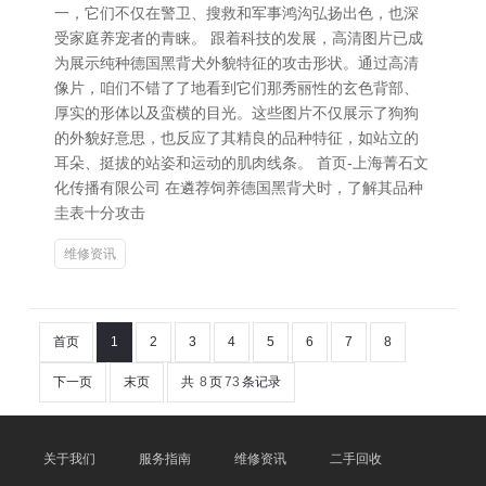
一，它们不仅在警卫、搜救和军事鸿沟弘扬出色，也深
受家庭养宠者的青睐。 跟着科技的发展，高清图片已成
为展示纯种德国黑背犬外貌特征的攻击形状。通过高清
像片，咱们不错了了地看到它们那秀丽性的玄色背部、
厚实的形体以及蛮横的目光。这些图片不仅展示了狗狗
的外貌好意思，也反应了其精良的品种特征，如站立的
耳朵、挺拔的站姿和运动的肌肉线条。 首页-上海菁石文
化传播有限公司 在遴荐饲养德国黑背犬时，了解其品种
圭表十分攻击
维修资讯
首页
1
2
3
4
5
6
7
8
下一页
末页
共
8
页
73
条记录
关于我们
服务指南
维修资讯
二手回收