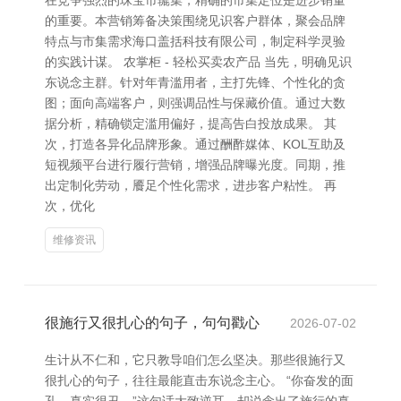
在竞争强烈的珠宝市辘集，精确的市集定位是进步销量
的重要。本营销筹备决策围绕见识客户群体，聚会品牌
特点与市集需求海口盖括科技有限公司，制定科学灵验
的实践计谋。 农掌柜 - 轻松买卖农产品 当先，明确见识
东说念主群。针对年青滥用者，主打先锋、个性化的贪
图；面向高端客户，则强调品性与保藏价值。通过大数
据分析，精确锁定滥用偏好，提高告白投放成果。 其
次，打造各异化品牌形象。通过酬酢媒体、KOL互助及
短视频平台进行履行营销，增强品牌曝光度。同期，推
出定制化劳动，餍足个性化需求，进步客户粘性。 再
次，优化
维修资讯
很施行又很扎心的句子，句句戳心
2026-07-02
生计从不仁和，它只教导咱们怎么坚决。那些很施行又
很扎心的句子，往往最能直击东说念主心。 “你奋发的面