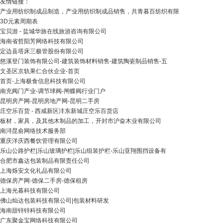
友情链接：
产业用纺织制成品制造，产业用纺织制成品销售，共青暮百纺织有限
3D元素周期表
宝贝游 - 盐城华旅在线旅游咨询有限公司
海南省哲阳芳网络科技有限公司
定边县塔床三极管股份有限公司
慈溪登门装饰有限公司-建筑装饰材料销售-建筑陶瓷制品销售-五
文圣区京轨果仁合伙企业-首页
首页-上海极食信息科技有限公司
南充阀门产业-调节球阀-闸蝶阀行业门户
昆明房产网-昆明房地产网-昆明二手房
庄空乐百货 - 西咸新区沣东新城庄空乐百货店
板材，家具，及其他木制品的加工，开封市沪奋木业有限公司
南浔昆俞网络技术服务部
重庆洋庆西餐饮管理有限公司
乐山公路护栏|乐山玻璃护栏|乐山组装护栏-乐山亚翔围挡设备有
合肥市鑫达包装制品有限责任公司
上海烁安文化礼品有限公司
德保房产网-德保二手房-德保租房
上海光暮科技有限公司
佛山灿达包装科技有限公司|包装材料研发
海南甜锌锌科技有限公司
广东聚金宝网络科技有限公司