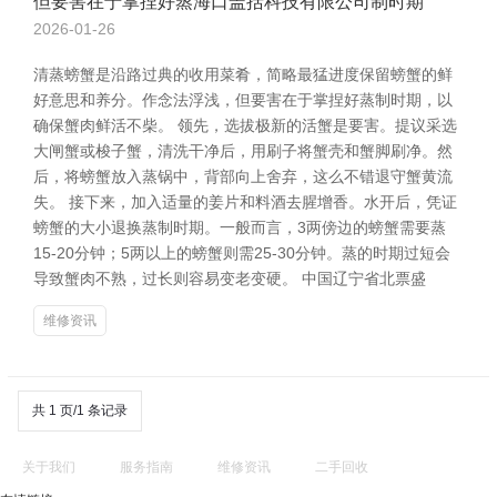
但要害在于掌捏好蒸海口盖括科技有限公司制时期
2026-01-26
清蒸螃蟹是沿路过典的收用菜肴，简略最猛进度保留螃蟹的鲜
好意思和养分。作念法浮浅，但要害在于掌捏好蒸制时期，以
确保蟹肉鲜活不柴。 领先，选拔极新的活蟹是要害。提议采选
大闸蟹或梭子蟹，清洗干净后，用刷子将蟹壳和蟹脚刷净。然
后，将螃蟹放入蒸锅中，背部向上舍弃，这么不错退守蟹黄流
失。 接下来，加入适量的姜片和料酒去腥增香。水开后，凭证
螃蟹的大小退换蒸制时期。一般而言，3两傍边的螃蟹需要蒸
15-20分钟；5两以上的螃蟹则需25-30分钟。蒸的时期过短会
导致蟹肉不熟，过长则容易变老变硬。 中国辽宁省北票盛
维修资讯
共 1 页/1 条记录
关于我们
服务指南
维修资讯
二手回收