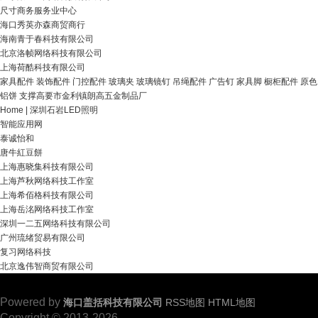
尺寸商务服务业中心
海口秀英亦森商贸商行
海南青于春科技有限公司
北京洛帧网络科技有限公司
上海荷酷科技有限公司
家具配件 装饰配件 门控配件 玻璃夹 玻璃镜钉 吊绳配件 广告钉 家具脚 橱柜配件 原色
铝饼 支撑高要市金利镇朗高五金制品厂
Home | 深圳石岩LED照明
智能应用网
泰诚怡和
唐牛紅豆餅
上海惠晓集科技有限公司
上海芦秋网络科技工作室
上海希佰格科技有限公司
上海岳洺网络科技工作室
深圳一二五网络科技有限公司
广州琉绪贸易有限公司
复习网络科技
北京逸伟智商贸有限公司
Powered by
海口盖括科技有限公司
RSS地图
HTML地图
Copyright © 2013-2026